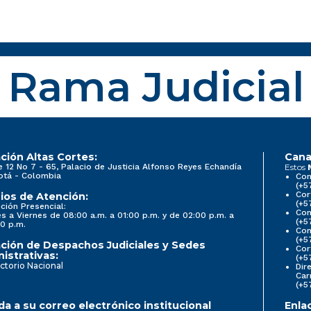
Rama Judicial
ción Altas Cortes:
Cana
e 12 No 7 - 65, Palacio de Justicia Alfonso Reyes Echandía
Estos
otá - Colombia
Con
(+5
Cor
ios de Atención:
(+5
ción Presencial:
Con
s a Viernes de 08:00 a.m. a 01:00 p.m. y de 02:00 p.m. a
(+5
0 p.m.
Com
(+5
ción de Despachos Judiciales y Sedes
Cor
istrativas:
(+5
ctorio Nacional
Dir
Car
(+5
a a su correo electrónico institucional
Enla