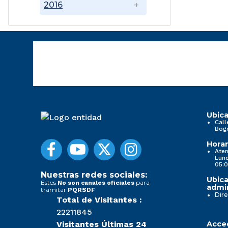
2016
Ubica
Call
Bog
Horar
Aten
Lune
05:0
Nuestras redes sociales:
Ubica
Estos
para
No son canales oficiales
admin
tramitar
PQRSDF
Dire
Total de Visitantes :
22211845
Visitantes Últimas 24
Acced