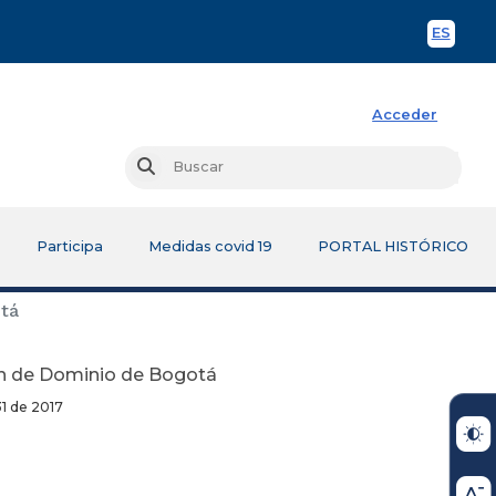
ES
Spani
Acceder
Busc
Buscar
Participa
Medidas covid 19
PORTAL HISTÓRICO
otá
ón de Dominio de Bogotá
17