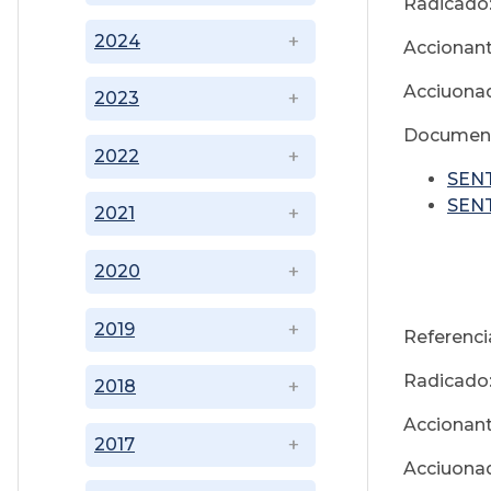
Radicado
2024
Accionant
Acciuona
2023
Document
2022
SENT
SEN
2021
2020
A
2019
Referenci
Radicado
2018
Accionant
2017
Acciuona