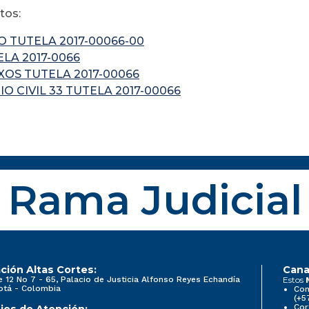
os:
 TUTELA 2017-00066-00
LA 2017-0066
XOS TUTELA 2017-00066
IO CIVIL 33 TUTELA 2017-00066
Rama Judicial
ción Altas Cortes:
Cana
e 12 No 7 - 65, Palacio de Justicia Alfonso Reyes Echandía
Estos
otá - Colombia
Con
(+5
Cor
ios de Atención: