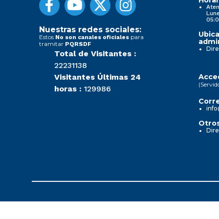
Aten
Lune
05:0
Nuestras redes sociales:
Ubica
Estos
para
No son canales oficiales
admin
tramitar
PQRSDF
Dire
Total de Visitantes :
22231138
Visitantes Últimas 24
Acced
(Servid
horas :
129986
Corre
info
Otros
Dire