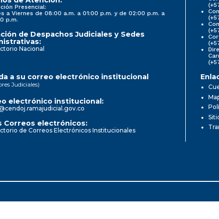
(+5
ción Presencial:
Con
s a Viernes de 08:00 a.m. a 01:00 p.m. y de 02:00 p.m. a
(+5
0 p.m.
Com
(+5
ción de Despachos Judiciales y Sedes
Cor
istrativas:
(+5
ctorio Nacional
Dir
Car
(+5
a a su correo electrónico institucional
Enla
ores Judiciales)
Cue
Map
o electrónico institucional:
Pol
@cendoj.ramajudicial.gov.co
Sit
 Correos electrónicos:
Tra
ctorio de Correos Electrónicos Institucionales