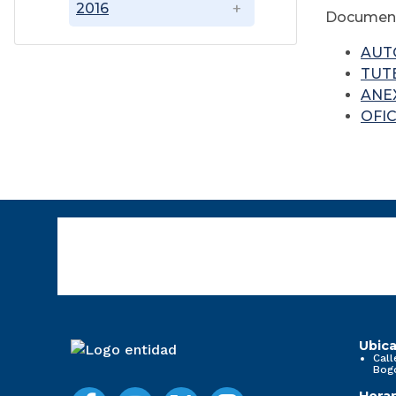
2016
Document
AUTO
TUTE
ANE
OFIC
Ubica
Call
Bog
Horar