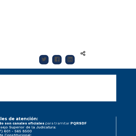
les de atención:
para tramitar
No son canales oficiales
PQRSDF
sejo Superior de la Judicatura:
7) 601 - 565 8500
te Constitucional: