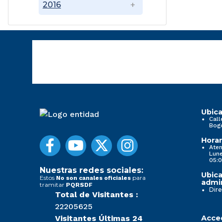
2016
Ubica
Call
Bog
Horar
Aten
Lune
05:0
Nuestras redes sociales:
Ubica
Estos
para
No son canales oficiales
admin
tramitar
PQRSDF
Dire
Total de Visitantes :
22205625
Visitantes Últimas 24
Acced