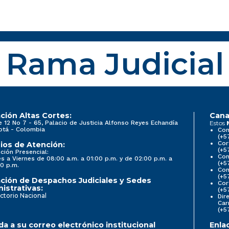
Rama Judicial
ción Altas Cortes:
Cana
e 12 No 7 - 65, Palacio de Justicia Alfonso Reyes Echandía
Estos
otá - Colombia
Con
(+5
Cor
ios de Atención:
(+5
ción Presencial:
Con
s a Viernes de 08:00 a.m. a 01:00 p.m. y de 02:00 p.m. a
(+5
0 p.m.
Com
(+5
ción de Despachos Judiciales y Sedes
Cor
istrativas:
(+5
ctorio Nacional
Dir
Car
(+5
a a su correo electrónico institucional
Enla