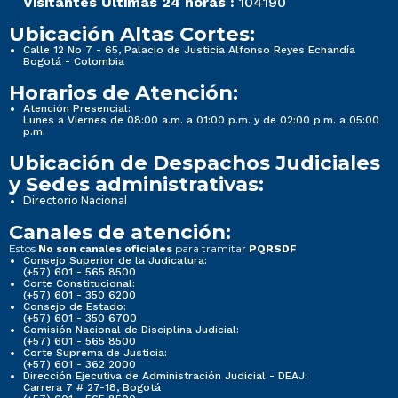
Visitantes Últimas 24 horas :
104190
Ubicación Altas Cortes:
Calle 12 No 7 - 65, Palacio de Justicia Alfonso Reyes Echandía
Bogotá - Colombia
Horarios de Atención:
Atención Presencial:
Lunes a Viernes de 08:00 a.m. a 01:00 p.m. y de 02:00 p.m. a 05:00
p.m.
Ubicación de Despachos Judiciales
y Sedes administrativas:
Directorio Nacional
Canales de atención:
Estos
para tramitar
No son canales oficiales
PQRSDF
Consejo Superior de la Judicatura:
(+57) 601 - 565 8500
Corte Constitucional:
(+57) 601 - 350 6200
Consejo de Estado:
(+57) 601 - 350 6700
Comisión Nacional de Disciplina Judicial:
(+57) 601 - 565 8500
Corte Suprema de Justicia:
(+57) 601 - 362 2000
Dirección Ejecutiva de Administración Judicial - DEAJ:
Carrera 7 # 27-18, Bogotá