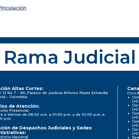
inculación
Rama Judicial
ción Altas Cortes:
Cana
e 12 No 7 - 65, Palacio de Justicia Alfonso Reyes Echandía
Estos
otá - Colombia
Con
(+5
Cor
ios de Atención:
(+5
ción Presencial:
Con
s a Viernes de 08:00 a.m. a 01:00 p.m. y de 02:00 p.m. a
(+5
0 p.m.
Com
(+5
ción de Despachos Judiciales y Sedes
Cor
istrativas:
(+5
ctorio Nacional
Dir