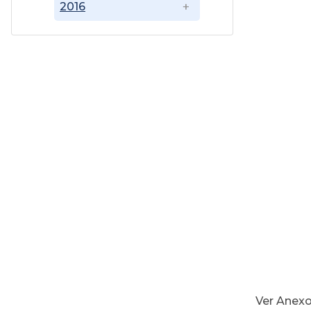
2016
DIRECT
del CO
ÁREA C
POLÍTIC
de 20212
zonas 
Ver Anex