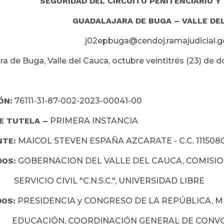
SEGURIDAD DEL CIRCUITO PENITENCIARIO Y
GUADALAJARA DE BUGA – VALLE DE
j02epbuga@cendoj.ramajudicial.g
a de Buga, Valle del Cauca, octubre veintitrés (23) de do
ÓN:
76111-31-87-002-2023-00041-00
E TUTELA –
PRIMERA INSTANCIA
NTE:
MAICOL STEVEN ESPAÑA AZCARATE - C.C. 111508
DOS:
GOBERNACION DEL VALLE DEL CAUCA, COMISIO
O CIVIL "C.N.S.C.", UNIVERSIDAD LIBRE
DOS:
PRESIDENCIA y CONGRESO DE LA REPÚBLICA, M
IÓN, COORDINACIÓN GENERAL DE CONVO