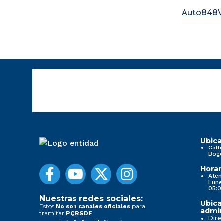
Auto848V
Ubica
Call
Bog
Horar
Aten
Lune
05:0
Nuestras redes sociales:
Ubica
Estos
para
No son canales oficiales
admin
tramitar
PQRSDF
Dire