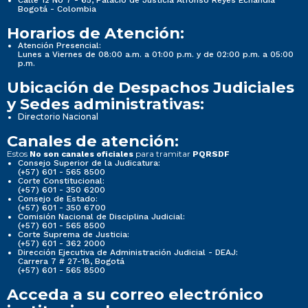
Calle 12 No 7 - 65, Palacio de Justicia Alfonso Reyes Echandía
Bogotá - Colombia
Horarios de Atención:
Atención Presencial:
Lunes a Viernes de 08:00 a.m. a 01:00 p.m. y de 02:00 p.m. a 05:00
p.m.
Ubicación de Despachos Judiciales
y Sedes administrativas:
Directorio Nacional
Canales de atención:
Estos
para tramitar
No son canales oficiales
PQRSDF
Consejo Superior de la Judicatura:
(+57) 601 - 565 8500
Corte Constitucional:
(+57) 601 - 350 6200
Consejo de Estado:
(+57) 601 - 350 6700
Comisión Nacional de Disciplina Judicial:
(+57) 601 - 565 8500
Corte Suprema de Justicia:
(+57) 601 - 362 2000
Dirección Ejecutiva de Administración Judicial - DEAJ:
Carrera 7 # 27-18, Bogotá
(+57) 601 - 565 8500
Acceda a su correo electrónico