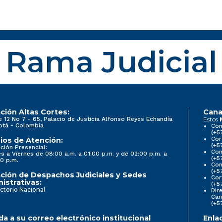
Rama Judicial
ción Altas Cortes:
Cana
e 12 No 7 - 65, Palacio de Justicia Alfonso Reyes Echandía
Estos
otá - Colombia
Con
(+5
Cor
ios de Atención:
(+5
ción Presencial:
Con
s a Viernes de 08:00 a.m. a 01:00 p.m. y de 02:00 p.m. a
(+5
0 p.m.
Com
(+5
ción de Despachos Judiciales y Sedes
Cor
istrativas:
(+5
ctorio Nacional
Dir
Car
(+5
a a su correo electrónico institucional
Enla