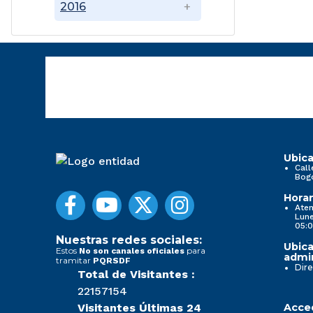
2016
Ubica
Call
Bog
Horar
Aten
Lune
05:0
Nuestras redes sociales:
Ubica
Estos
para
No son canales oficiales
admin
tramitar
PQRSDF
Dire
Total de Visitantes :
22157154
Visitantes Últimas 24
Acced