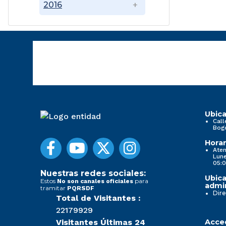
2016
Ubica
Call
Bog
Horar
Aten
Lune
05:0
Nuestras redes sociales:
Ubica
Estos
para
No son canales oficiales
admin
tramitar
PQRSDF
Dire
Total de Visitantes :
22179929
Visitantes Últimas 24
Acced