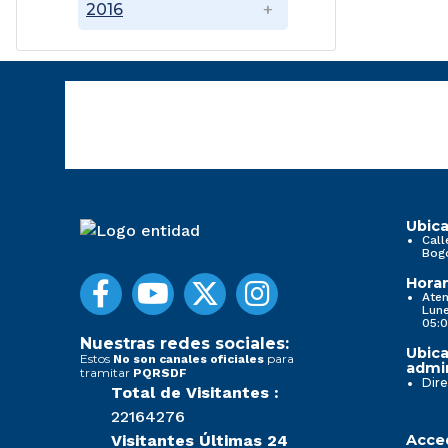
2016
Ubica
Call
Bog
Horar
Aten
Lune
05:0
Nuestras redes sociales:
Ubica
Estos
para
No son canales oficiales
admin
tramitar
PQRSDF
Dire
Total de Visitantes :
22164276
Visitantes Últimas 24
Acced