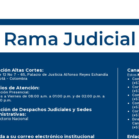
Rama Judicial
ción Altas Cortes:
Cana
e 12 No 7 - 65, Palacio de Justicia Alfonso Reyes Echandía
Estos
otá - Colombia
Con
(+5
Cor
ios de Atención:
(+5
ción Presencial:
Con
s a Viernes de 08:00 a.m. a 01:00 p.m. y de 02:00 p.m. a
(+5
0 p.m.
Com
(+5
ción de Despachos Judiciales y Sedes
Cor
istrativas:
(+5
ctorio Nacional
Dir
Car
(+5
a a su correo electrónico institucional
Enla