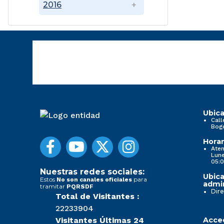
2016
Ubica
Call
Bog
Horar
Aten
Lune
05:0
Nuestras redes sociales:
Ubica
Estos
para
No son canales oficiales
admin
tramitar
PQRSDF
Dire
Total de Visitantes :
22233904
Visitantes Últimas 24
Acced