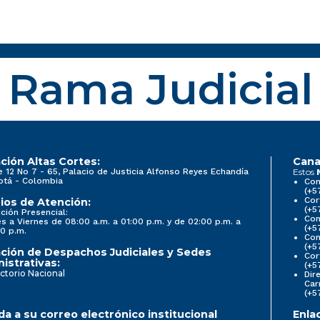
Rama Judicial
ción Altas Cortes:
Cana
e 12 No 7 - 65, Palacio de Justicia Alfonso Reyes Echandía
Estos
otá - Colombia
Con
(+5
Cor
ios de Atención:
(+5
ción Presencial:
Con
s a Viernes de 08:00 a.m. a 01:00 p.m. y de 02:00 p.m. a
(+5
0 p.m.
Com
(+5
ción de Despachos Judiciales y Sedes
Cor
istrativas:
(+5
ctorio Nacional
Dir
Car
(+5
a a su correo electrónico institucional
Enla