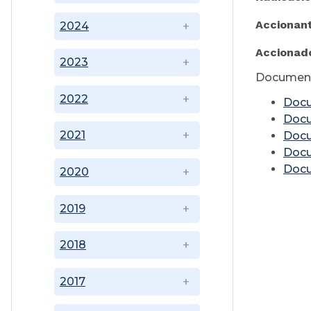
Accionan
2024
Accionad
2023
Document
2022
Doc
Doc
2021
Doc
Doc
Doc
2020
2019
2018
2017