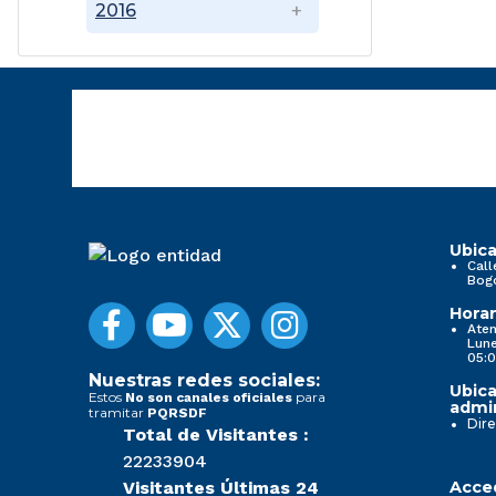
2016
Ubica
Call
Bog
Horar
Aten
Lune
05:0
Nuestras redes sociales:
Ubica
Estos
para
No son canales oficiales
admin
tramitar
PQRSDF
Dire
Total de Visitantes :
22233904
Visitantes Últimas 24
Acced