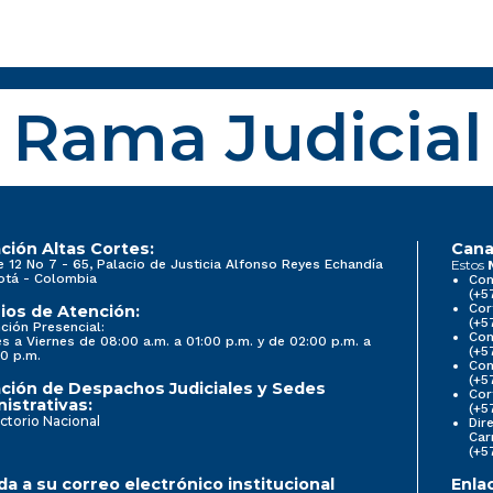
Rama Judicial
ción Altas Cortes:
Cana
e 12 No 7 - 65, Palacio de Justicia Alfonso Reyes Echandía
Estos
otá - Colombia
Con
(+5
Cor
ios de Atención:
(+5
ción Presencial:
Con
s a Viernes de 08:00 a.m. a 01:00 p.m. y de 02:00 p.m. a
(+5
0 p.m.
Com
(+5
ción de Despachos Judiciales y Sedes
Cor
istrativas:
(+5
ctorio Nacional
Dir
Car
(+5
a a su correo electrónico institucional
Enla