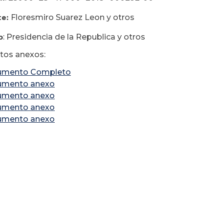
te:
Floresmiro Suarez Leon y otros
o
: Presidencia de la Republica y otros
os anexos:
umento Completo
umento anexo
umento anexo
umento anexo
umento anexo