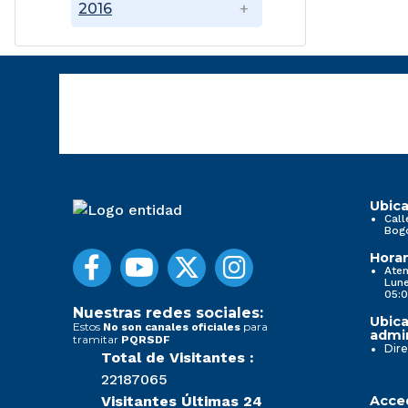
2016
Ubica
Call
Bog
Horar
Aten
Lune
05:0
Nuestras redes sociales:
Ubica
Estos
para
No son canales oficiales
admin
tramitar
PQRSDF
Dire
Total de Visitantes :
22187065
Visitantes Últimas 24
Acced