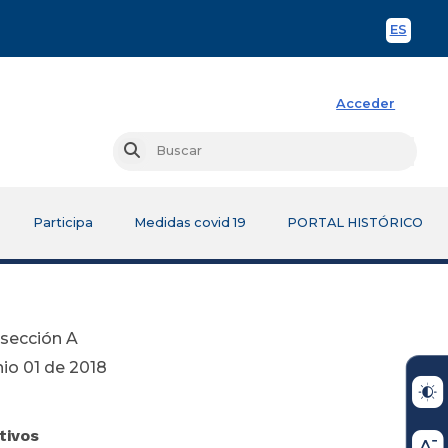
ES
Spani
Acceder
Busc
Buscar
Participa
Medidas covid 19
PORTAL HISTÓRICO
bsección A
018
tivos