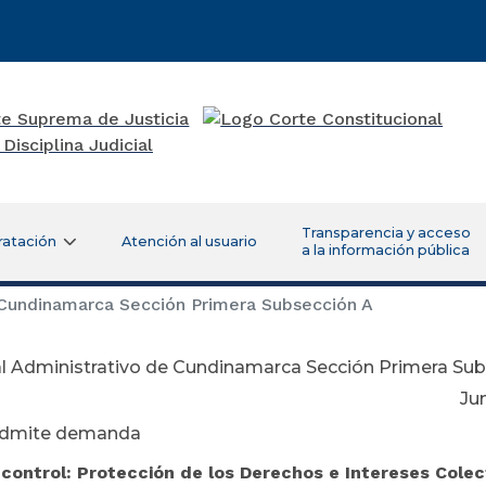
Transparencia y acceso
ratación
Atención al usuario
a la información pública
 Cundinamarca Sección Primera Subsección A
al Administrativo de Cundinamarca Sección Primera Su
nio 01 de 2
Admite demanda
control: Protección de los Derechos e Intereses Colec