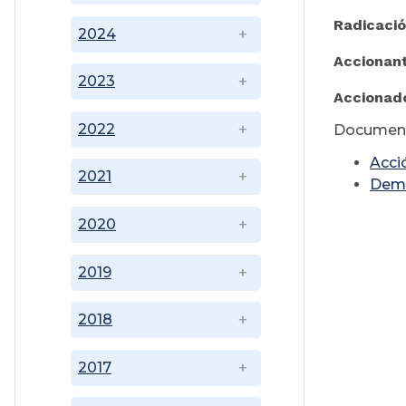
Radicaci
2024
Accionan
2023
Accionad
2022
Document
Acci
2021
Dem
2020
2019
2018
2017