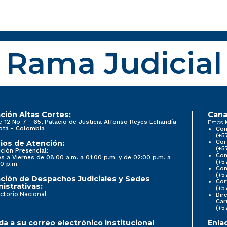
Rama Judicial
ción Altas Cortes:
Cana
e 12 No 7 - 65, Palacio de Justicia Alfonso Reyes Echandía
Estos
otá - Colombia
Con
(+5
Cor
ios de Atención:
(+5
ción Presencial:
Con
s a Viernes de 08:00 a.m. a 01:00 p.m. y de 02:00 p.m. a
(+5
0 p.m.
Com
(+5
ción de Despachos Judiciales y Sedes
Cor
istrativas:
(+5
ctorio Nacional
Dir
Car
(+5
a a su correo electrónico institucional
Enla