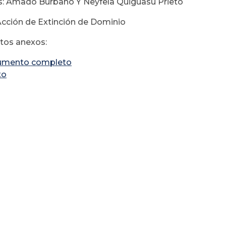
: Amado Burbano Y Neyfela Quiguasu Prieto
Acción de Extinción de Dominio
os anexos:
umento completo
to