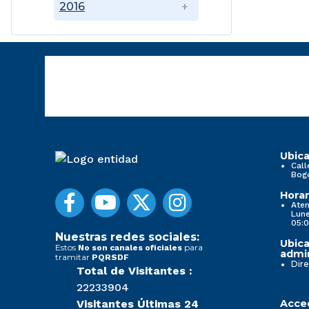
2016
Ubica
Call
Bog
Horar
Aten
Lune
05:0
Nuestras redes sociales:
Ubica
Estos
para
No son canales oficiales
admin
tramitar
PQRSDF
Dire
Total de Visitantes :
22233904
Visitantes Últimas 24
Acced