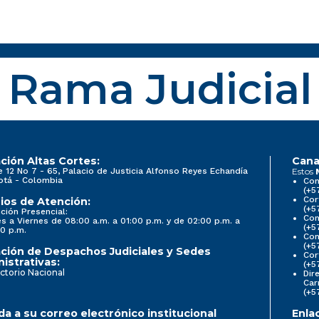
Rama Judicial
ción Altas Cortes:
Cana
e 12 No 7 - 65, Palacio de Justicia Alfonso Reyes Echandía
Estos
otá - Colombia
Con
(+5
Cor
ios de Atención:
(+5
ción Presencial:
Con
s a Viernes de 08:00 a.m. a 01:00 p.m. y de 02:00 p.m. a
(+5
0 p.m.
Com
(+5
ción de Despachos Judiciales y Sedes
Cor
istrativas:
(+5
ctorio Nacional
Dir
Car
(+5
a a su correo electrónico institucional
Enla