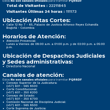
Estos
para tramitar
No son canales oficiales
PQRSDF
Total de Visitantes :
22211845
Visitantes Últimas 24 horas :
111173
Ubicación Altas Cortes:
Calle 12 No 7 - 65, Palacio de Justicia Alfonso Reyes Echandía
Bogotá - Colombia
Horarios de Atención:
Atención Presencial:
Lunes a Viernes de 08:00 a.m. a 01:00 p.m. y de 02:00 p.m. a 05:00
p.m.
Ubicación de Despachos Judiciales
y Sedes administrativas:
Directorio Nacional
Canales de atención:
Estos
para tramitar
No son canales oficiales
PQRSDF
Consejo Superior de la Judicatura:
(+57) 601 - 565 8500
Corte Constitucional:
(+57) 601 - 350 6200
Consejo de Estado:
(+57) 601 - 350 6700
Comisión Nacional de Disciplina Judicial:
(+57) 601 - 565 8500
Corte Suprema de Justicia: