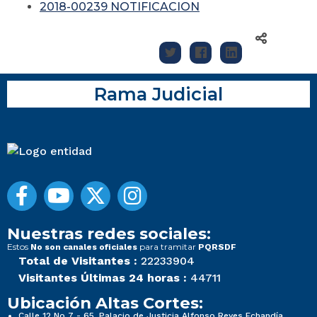
2018-00239 NOTIFICACION
Rama Judicial
Nuestras redes sociales:
Estos
para tramitar
No son canales oficiales
PQRSDF
Total de Visitantes :
22233904
Visitantes Últimas 24 horas :
44711
Ubicación Altas Cortes:
Calle 12 No 7 - 65, Palacio de Justicia Alfonso Reyes Echandía