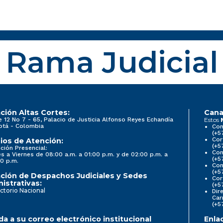
Rama Judicial
ción Altas Cortes:
Cana
e 12 No 7 - 65, Palacio de Justicia Alfonso Reyes Echandía
Estos
otá - Colombia
Con
(+5
Cor
ios de Atención:
(+5
ción Presencial:
Con
s a Viernes de 08:00 a.m. a 01:00 p.m. y de 02:00 p.m. a
(+5
0 p.m.
Com
(+5
ción de Despachos Judiciales y Sedes
Cor
istrativas:
(+5
ctorio Nacional
Dir
Car
(+5
a a su correo electrónico institucional
Enla