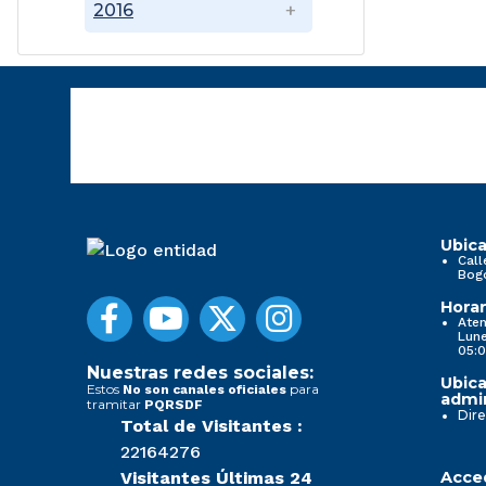
2016
Ubica
Call
Bog
Horar
Aten
Lune
05:0
Nuestras redes sociales:
Ubica
Estos
para
No son canales oficiales
admin
tramitar
PQRSDF
Dire
Total de Visitantes :
22164276
Visitantes Últimas 24
Acced