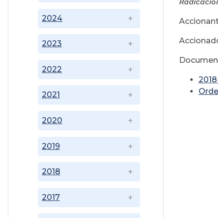
Radicació
2024
Accionant
Accionado
2023
Document
2022
2018
Orde
2021
2020
2019
2018
2017