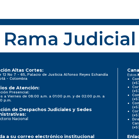
Rama Judicial
ción Altas Cortes:
Cana
e 12 No 7 - 65, Palacio de Justicia Alfonso Reyes Echandía
Estos
otá - Colombia
Con
(+5
Cor
ios de Atención:
(+5
ción Presencial:
Con
s a Viernes de 08:00 a.m. a 01:00 p.m. y de 02:00 p.m. a
(+5
0 p.m.
Com
(+5
ción de Despachos Judiciales y Sedes
Cor
istrativas:
(+5
ctorio Nacional
Dir
Car
(+5
a a su correo electrónico institucional
Enla