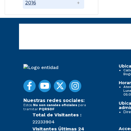
2016
Ubica
Call
Bog
Horar
Aten
Lune
05:0
Nuestras redes sociales:
Ubica
Estos
para
No son canales oficiales
admin
tramitar
PQRSDF
Dire
Total de Visitantes :
22233904
Visitantes Últimas 24
Acced