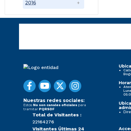
2016
Ubica
Call
Bog
Horar
Aten
Lune
05:0
Nuestras redes sociales:
Ubica
Estos
para
No son canales oficiales
admin
tramitar
PQRSDF
Dire
Total de Visitantes :
22164276
Visitantes Últimas 24
Acced