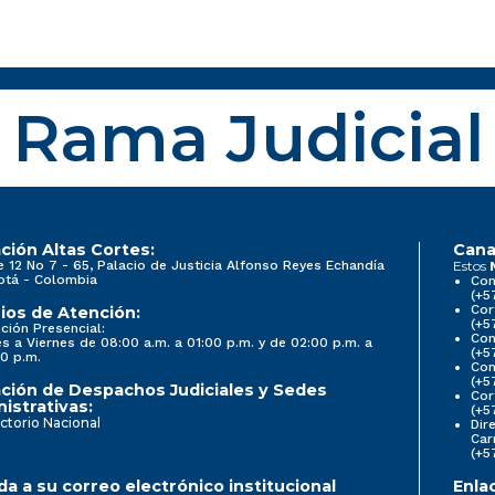
Rama Judicial
ción Altas Cortes:
Cana
e 12 No 7 - 65, Palacio de Justicia Alfonso Reyes Echandía
Estos
otá - Colombia
Con
(+5
Cor
ios de Atención:
(+5
ción Presencial:
Con
s a Viernes de 08:00 a.m. a 01:00 p.m. y de 02:00 p.m. a
(+5
0 p.m.
Com
(+5
ción de Despachos Judiciales y Sedes
Cor
istrativas:
(+5
ctorio Nacional
Dir
Car
(+5
a a su correo electrónico institucional
Enla