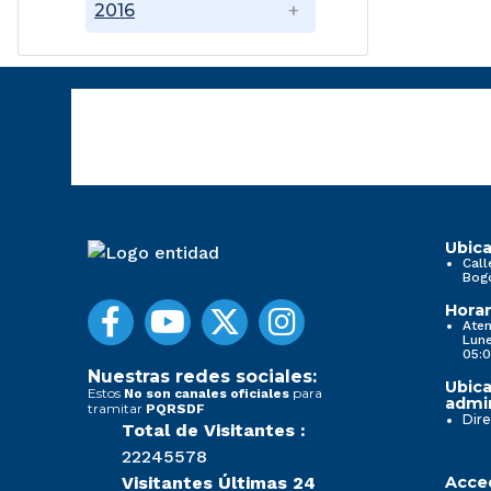
2016
Ubica
Call
Bog
Horar
Aten
Lune
05:0
Nuestras redes sociales:
Ubica
Estos
para
No son canales oficiales
admin
tramitar
PQRSDF
Dire
Total de Visitantes :
22245578
Visitantes Últimas 24
Acced