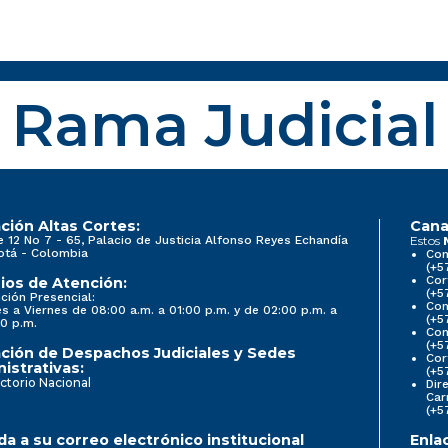
Rama Judicial
ción Altas Cortes:
Cana
e 12 No 7 - 65, Palacio de Justicia Alfonso Reyes Echandía
Estos
otá - Colombia
Con
(+5
Cor
ios de Atención:
(+5
ción Presencial:
Con
s a Viernes de 08:00 a.m. a 01:00 p.m. y de 02:00 p.m. a
(+5
0 p.m.
Com
(+5
ción de Despachos Judiciales y Sedes
Cor
istrativas:
(+5
ctorio Nacional
Dir
Car
(+5
a a su correo electrónico institucional
Enla