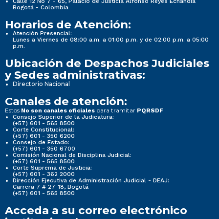
Calle 12 No 7 - 65, Palacio de Justicia Alfonso Reyes Echandía
Bogotá - Colombia
Horarios de Atención:
Atención Presencial:
Lunes a Viernes de 08:00 a.m. a 01:00 p.m. y de 02:00 p.m. a 05:00
p.m.
Ubicación de Despachos Judiciales
y Sedes administrativas:
Directorio Nacional
Canales de atención:
Estos
para tramitar
No son canales oficiales
PQRSDF
Consejo Superior de la Judicatura:
(+57) 601 - 565 8500
Corte Constitucional:
(+57) 601 - 350 6200
Consejo de Estado:
(+57) 601 - 350 6700
Comisión Nacional de Disciplina Judicial:
(+57) 601 - 565 8500
Corte Suprema de Justicia:
(+57) 601 - 362 2000
Dirección Ejecutiva de Administración Judicial - DEAJ:
Carrera 7 # 27-18, Bogotá
(+57) 601 - 565 8500
Acceda a su correo electrónico