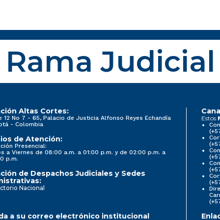
Rama Judicial
ción Altas Cortes:
Cana
e 12 No 7 - 65, Palacio de Justicia Alfonso Reyes Echandía
Estos
otá - Colombia
Con
(+5
Cor
ios de Atención:
(+5
ción Presencial:
Con
s a Viernes de 08:00 a.m. a 01:00 p.m. y de 02:00 p.m. a
(+5
0 p.m.
Com
(+5
ción de Despachos Judiciales y Sedes
Cor
istrativas:
(+5
ctorio Nacional
Dir
Car
(+5
a a su correo electrónico institucional
Enla