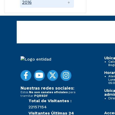
2016
Ubica
Call
Bog
Horar
Aten
Lune
05:0
Nuestras redes sociales:
Ubica
Estos
para
No son canales oficiales
admin
tramitar
PQRSDF
Dire
Total de Visitantes :
22157154
Visitantes Últimas 24
Acced