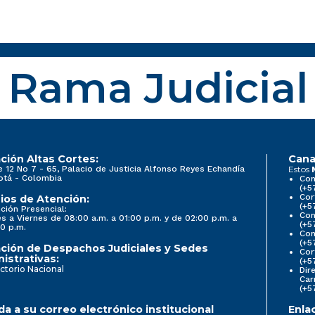
Rama Judicial
ción Altas Cortes:
Cana
e 12 No 7 - 65, Palacio de Justicia Alfonso Reyes Echandía
Estos
otá - Colombia
Con
(+5
Cor
ios de Atención:
(+5
ción Presencial:
Con
s a Viernes de 08:00 a.m. a 01:00 p.m. y de 02:00 p.m. a
(+5
0 p.m.
Com
(+5
ción de Despachos Judiciales y Sedes
Cor
istrativas:
(+5
ctorio Nacional
Dir
Car
(+5
a a su correo electrónico institucional
Enla