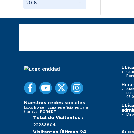
2016
Ubica
Call
Bog
Horar
Aten
Lune
05:0
Nuestras redes sociales:
Ubica
Estos
para
No son canales oficiales
admin
tramitar
PQRSDF
Dire
Total de Visitantes :
22233904
Visitantes Últimas 24
Acced