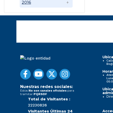
2016
Ubica
Call
Bog
Horar
Aten
Lune
05:0
Nuestras redes sociales:
Ubica
Estos
para
No son canales oficiales
admin
tramitar
PQRSDF
Dire
Total de Visitantes :
22230826
Visitantes Últimas 24
Acced