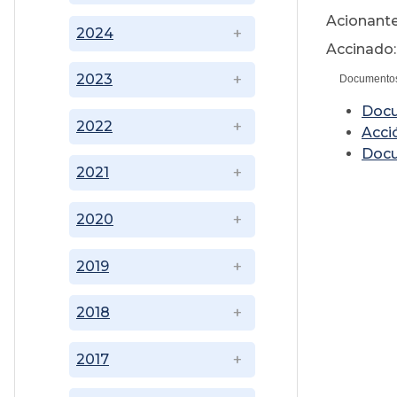
Acionant
2024
Accinado:
2023
Documento
Doc
2022
Acci
Doc
2021
2020
2019
2018
2017