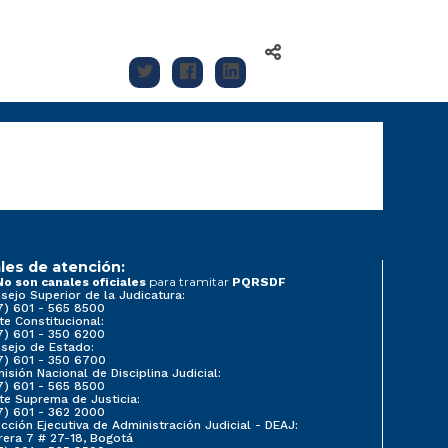
les de atención:
para tramitar
No son canales oficiales
PQRSDF
sejo Superior de la Judicatura:
7) 601 - 565 8500
te Constitucional:
7) 601 - 350 6200
sejo de Estado:
7) 601 - 350 6700
isión Nacional de Disciplina Judicial:
7) 601 - 565 8500
te Suprema de Justicia:
7) 601 - 362 2000
ección Ejecutiva de Administración Judicial - DEAJ:
rera 7 # 27-18, Bogotá