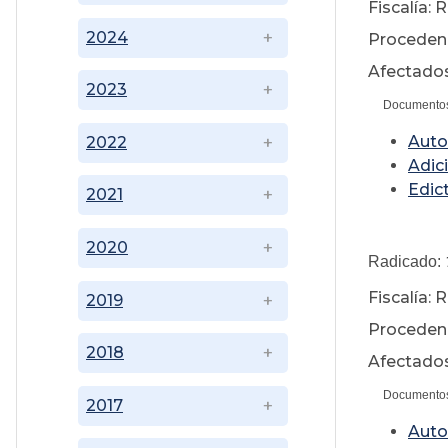
Fiscalía:
2024
Procedenc
Afectados
2023
Documento
Auto
2022
Adic
Edic
2021
2020
Radicado:
Fiscalía: 
2019
Procedenc
2018
Afectados
Documento
2017
Auto