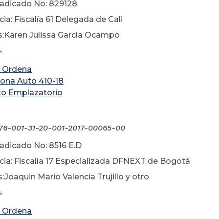
 Radicado No: 829128
ia: Fiscalía 61 Delegada de Cali
:Karen Julissa García Ocampo
s
 Ordena
iona Auto 410-18
to Emplazatorio
76-001-31-20-001-2017-00065-00
Radicado No: 8516 E.D
ia: Fiscalía 17 Especializada DFNEXT de Bogotá
:Joaquin Mario Valencia Trujillo y otro
s
 Ordena