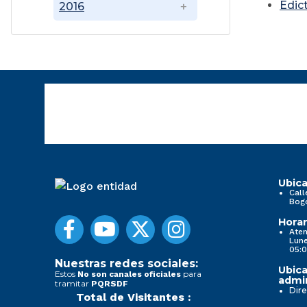
Edic
2016
Ubica
Call
Bog
Horar
Aten
Lune
05:0
Nuestras redes sociales:
Ubica
Estos
para
No son canales oficiales
admin
tramitar
PQRSDF
Dire
Total de Visitantes :