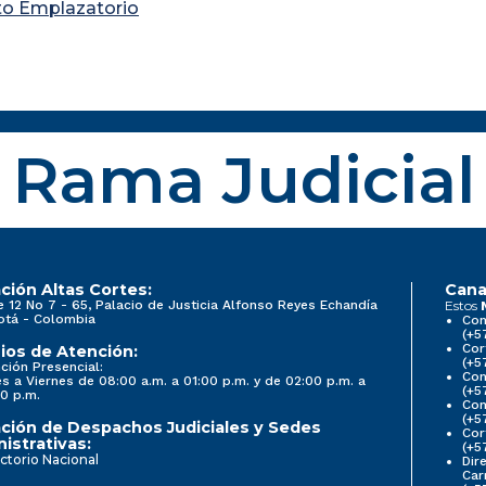
to Emplazatorio
Rama Judicial
ción Altas Cortes:
Cana
e 12 No 7 - 65, Palacio de Justicia Alfonso Reyes Echandía
Estos
otá - Colombia
Con
(+5
Cor
ios de Atención:
(+5
ción Presencial:
Con
s a Viernes de 08:00 a.m. a 01:00 p.m. y de 02:00 p.m. a
(+5
0 p.m.
Com
(+5
ción de Despachos Judiciales y Sedes
Cor
istrativas:
(+5
ctorio Nacional
Dir
Car