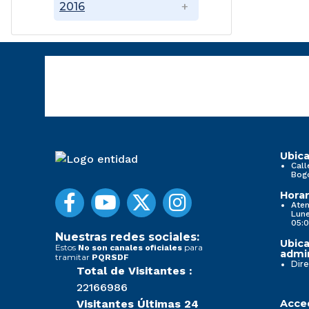
2016
Ubica
Call
Bog
Horar
Aten
Lune
05:0
Nuestras redes sociales:
Ubica
Estos
para
No son canales oficiales
admin
tramitar
PQRSDF
Dire
Total de Visitantes :
22166986
Visitantes Últimas 24
Acced