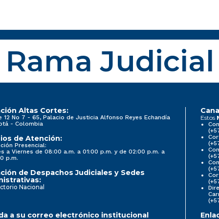
Rama Judicial
ción Altas Cortes:
Cana
e 12 No 7 - 65, Palacio de Justicia Alfonso Reyes Echandía
Estos
otá - Colombia
Con
(+5
Cor
ios de Atención:
(+5
ción Presencial:
Con
s a Viernes de 08:00 a.m. a 01:00 p.m. y de 02:00 p.m. a
(+5
0 p.m.
Com
(+5
ción de Despachos Judiciales y Sedes
Cor
istrativas:
(+5
ctorio Nacional
Dir
Car
(+5
a a su correo electrónico institucional
Enla