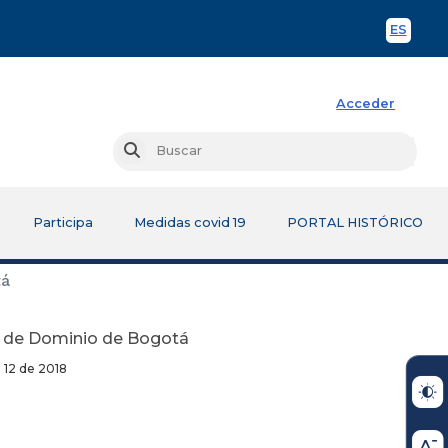
ES
Spani
Acceder
Busc
Buscar
Participa
Medidas covid 19
PORTAL HISTÓRICO
tá
ón de Dominio de Bogotá
018