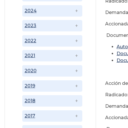
Radicado
2024
Demandan
Accionada
2023
Documen
2022
Auto
Doc
2021
Doc
2020
Acción de
2019
Radicado
2018
Demandan
2017
Accionada