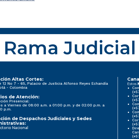
Rama Judicial
ción Altas Cortes:
Cana
e 12 No 7 - 65, Palacio de Justicia Alfonso Reyes Echandía
Estos
otá - Colombia
Con
(+5
Cor
ios de Atención:
(+5
ción Presencial:
Con
s a Viernes de 08:00 a.m. a 01:00 p.m. y de 02:00 p.m. a
(+5
0 p.m.
Com
(+5
ción de Despachos Judiciales y Sedes
Cor
istrativas:
(+5
ctorio Nacional
Dir
Car
(+5