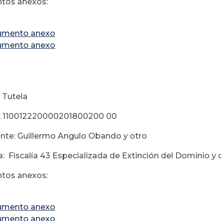
tos anexos:
umento anexo
umento anexo
 Tutela
: 110012220000201800200 00
te: Guillermo Angulo Obando y otro
: Fiscalía 43 Especializada de Extinción del Dominio y 
tos anexos:
umento anexo
umento anexo