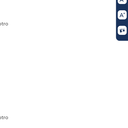
otro
otro