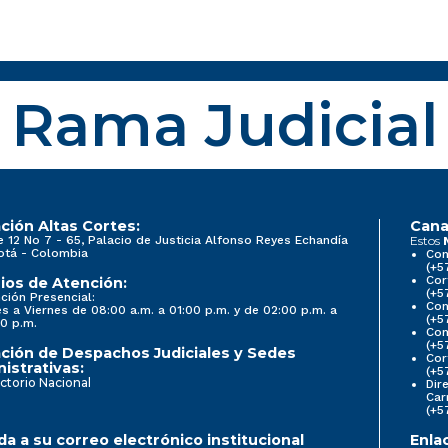
Rama Judicial
ción Altas Cortes:
Cana
e 12 No 7 - 65, Palacio de Justicia Alfonso Reyes Echandía
Estos
otá - Colombia
Con
(+5
Cor
ios de Atención:
(+5
ción Presencial:
Con
s a Viernes de 08:00 a.m. a 01:00 p.m. y de 02:00 p.m. a
(+5
0 p.m.
Com
(+5
ción de Despachos Judiciales y Sedes
Cor
istrativas:
(+5
ctorio Nacional
Dir
Car
(+5
a a su correo electrónico institucional
Enla