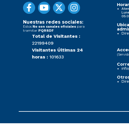
Horar
Aten
Lune
05:0
Nuestras redes sociales:
Ubica
Estos
para
No son canales oficiales
admin
tramitar
PQRSDF
Dire
Total de Visitantes :
22199409
Visitantes Últimas 24
Acced
(Servid
horas :
101633
Corre
info
Otros
Dire