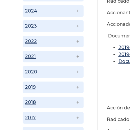
Radicado:
2024
Accionan
Accionado
2023
Documen
2022
201
201
2021
Doc
2020
2019
2018
Acción de
2017
Radicado: