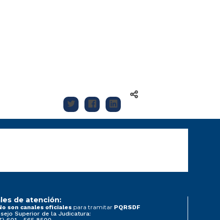
les de atención:
para tramitar
No son canales oficiales
PQRSDF
sejo Superior de la Judicatura:
7) 601 - 565 8500