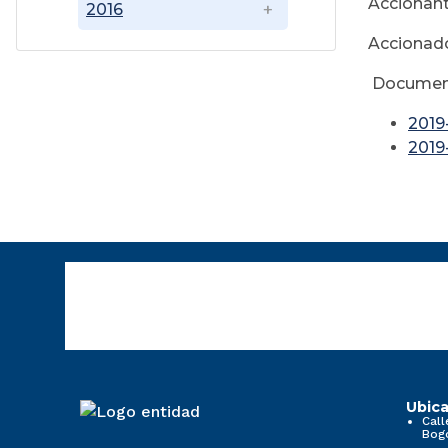
Accionan
2016
Accionado
Documen
2019
201
Ubica
Call
Bog