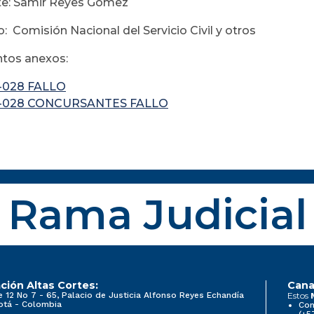
te: Samir Reyes Gómez
: Comisión Nacional del Servicio Civil y otros
tos anexos:
-028 FALLO
9-028 CONCURSANTES FALLO
Rama Judicial
ción Altas Cortes:
Cana
e 12 No 7 - 65, Palacio de Justicia Alfonso Reyes Echandía
Estos
otá - Colombia
Con
(+5