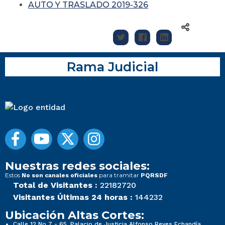
AUTO Y TRASLADO 2019-326
Rama Judicial
Nuestras redes sociales:
Estos
para tramitar
No son canales oficiales
PQRSDF
Total de Visitantes :
22182720
Visitantes Últimas 24 horas :
144232
Ubicación Altas Cortes:
Calle 12 No 7 - 65, Palacio de Justicia Alfonso Reyes Echandía