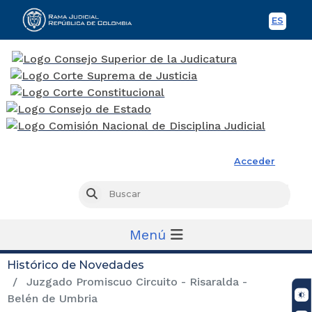
ES
Spani
Rama Judicial
Acceder
Busc
Buscar
Menú
Histórico de Novedades
Juzgado Promiscuo Circuito - Risaralda -
Belén de Umbria