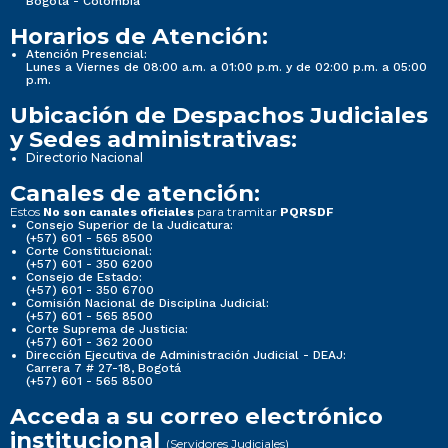
Bogotá - Colombia
Horarios de Atención:
Atención Presencial:
Lunes a Viernes de 08:00 a.m. a 01:00 p.m. y de 02:00 p.m. a 05:00
p.m.
Ubicación de Despachos Judiciales
y Sedes administrativas:
Directorio Nacional
Canales de atención:
Estos
para tramitar
No son canales oficiales
PQRSDF
Consejo Superior de la Judicatura:
(+57) 601 - 565 8500
Corte Constitucional:
(+57) 601 - 350 6200
Consejo de Estado:
(+57) 601 - 350 6700
Comisión Nacional de Disciplina Judicial:
(+57) 601 - 565 8500
Corte Suprema de Justicia:
(+57) 601 - 362 2000
Dirección Ejecutiva de Administración Judicial - DEAJ:
Carrera 7 # 27-18, Bogotá
(+57) 601 - 565 8500
Acceda a su correo electrónico
institucional
(Servidores Judiciales)