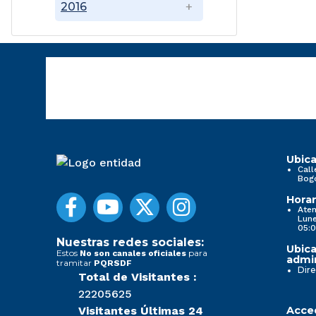
2016
Ubica
Call
Bog
Horar
Aten
Lune
05:0
Nuestras redes sociales:
Ubica
Estos
para
No son canales oficiales
admin
tramitar
PQRSDF
Dire
Total de Visitantes :
22205625
Visitantes Últimas 24
Acced