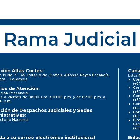
Rama Judicial
ción Altas Cortes:
Cana
e 12 No 7 - 65, Palacio de Justicia Alfonso Reyes Echandía
Estos
otá - Colombia
Con
(+5
Cor
ios de Atención:
(+5
ción Presencial:
Con
s a Viernes de 08:00 a.m. a 01:00 p.m. y de 02:00 p.m. a
(+5
0 p.m.
Com
(+5
ción de Despachos Judiciales y Sedes
Cor
istrativas:
(+5
ctorio Nacional
Dir
Car
(+5
a a su correo electrónico institucional
Enla