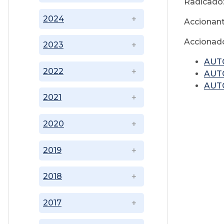
Radicado:
2024
Accionant
Accionado
2023
AUT
2022
AUTO
AUTO
2021
2020
2019
2018
2017