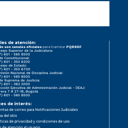
les de atención:
para tramitar
No son canales oficiales
PQRSDF
sejo Superior de la Judicatura:
7) 601 - 565 8500
te Constitucional:
7) 601 - 350 6200
sejo de Estado:
7) 601 - 350 6700
isión Nacional de Disciplina Judicial:
7) 601 - 565 8500
te Suprema de Justicia:
7) 601 - 362 2000
ección Ejecutiva de Administración Judicial - DEAJ:
rera 7 # 27-18, Bogotá
7) 601 - 565 8500
ces de interés:
ntas de correo para Notificaciones Judiciales
a del sitio
íticas de privacidad y condiciones de uso
io de atención al usuario