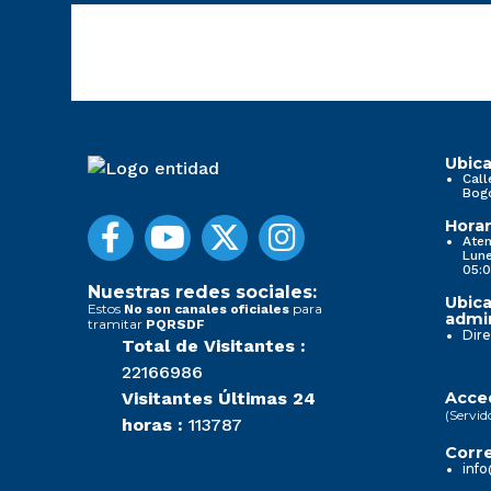
Ubica
Call
Bog
Horar
Aten
Lune
05:0
Nuestras redes sociales:
Ubica
Estos
para
No son canales oficiales
admin
tramitar
PQRSDF
Dire
Total de Visitantes :
22166986
Visitantes Últimas 24
Acced
(Servid
horas :
113787
Corre
info