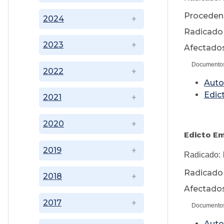
Procedenc
2024
Radicado F
2023
Afectados
Documento
2022
Auto
Edic
2021
2020
Edicto 
2019
Radicado:
Radicado F
2018
Afectados
2017
Documento
Auto