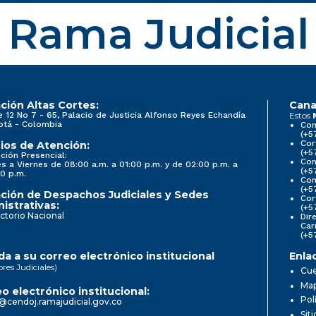
Rama Judicial
ción Altas Cortes:
Cana
e 12 No 7 - 65, Palacio de Justicia Alfonso Reyes Echandía
Estos
otá - Colombia
Con
(+5
Cor
ios de Atención:
(+5
ción Presencial:
Con
s a Viernes de 08:00 a.m. a 01:00 p.m. y de 02:00 p.m. a
(+5
0 p.m.
Com
(+5
ción de Despachos Judiciales y Sedes
Cor
istrativas:
(+5
ctorio Nacional
Dir
Car
(+5
a a su correo electrónico institucional
Enla
ores Judiciales)
Cue
Map
o electrónico institucional:
Pol
@cendoj.ramajudicial.gov.co
Sit