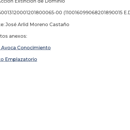
Acción Extinción de Dominio
60013120001201800065-00 (110016099068201890015 E.D
e: José Arlid Moreno Castaño
os anexos:
 Avoca Conocimiento
to Emplazatorio