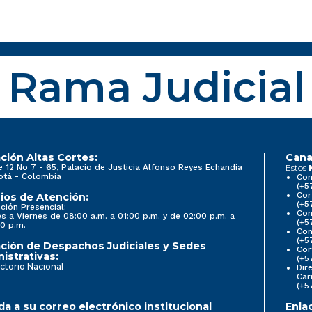
Rama Judicial
ción Altas Cortes:
Cana
e 12 No 7 - 65, Palacio de Justicia Alfonso Reyes Echandía
Estos
otá - Colombia
Con
(+5
Cor
ios de Atención:
(+5
ción Presencial:
Con
s a Viernes de 08:00 a.m. a 01:00 p.m. y de 02:00 p.m. a
(+5
0 p.m.
Com
(+5
ción de Despachos Judiciales y Sedes
Cor
istrativas:
(+5
ctorio Nacional
Dir
Car
(+5
a a su correo electrónico institucional
Enla