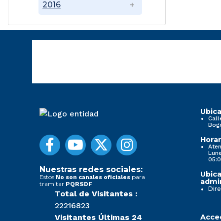
2016
Ubica
Call
Bog
Horar
Aten
Lune
05:0
Nuestras redes sociales:
Ubica
Estos
para
No son canales oficiales
admin
tramitar
PQRSDF
Dire
Total de Visitantes :
22216823
Visitantes Últimas 24
Acced