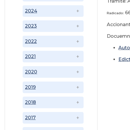
Tramite: 
2024
6
Radicado:
Accionant
2023
Docuemnt
2022
Auto
2021
Edic
2020
2019
2018
2017