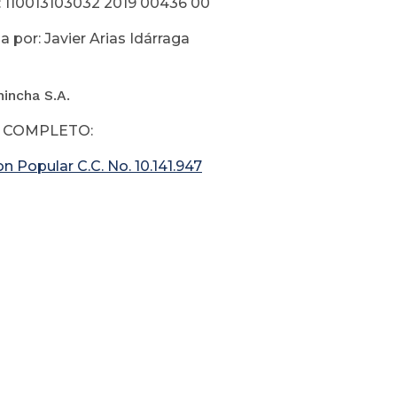
 110013103032 2019 00436 00
 por: Javier Arias Idárraga
incha S.A.
 COMPLETO:
n Popular C.C. No. 10.141.947