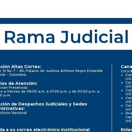
Rama Judicial
ción Altas Cortes:
Cana
e 12 No 7 - 65, Palacio de Justicia Alfonso Reyes Echandía
Estos
otá - Colombia
Con
(+5
Cor
ios de Atención:
(+5
ción Presencial:
Con
s a Viernes de 08:00 a.m. a 01:00 p.m. y de 02:00 p.m. a
(+5
0 p.m.
Com
(+5
ción de Despachos Judiciales y Sedes
Cor
istrativas:
(+5
ctorio Nacional
Dir
Car
(+5
a a su correo electrónico institucional
Enla