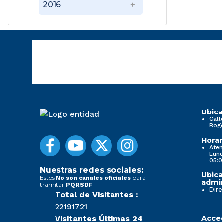
2016
Ubica
Call
Bog
Horar
Aten
Lune
05:0
Nuestras redes sociales:
Ubica
Estos
para
No son canales oficiales
admin
tramitar
PQRSDF
Dire
Total de Visitantes :
22191721
Visitantes Últimas 24
Acced