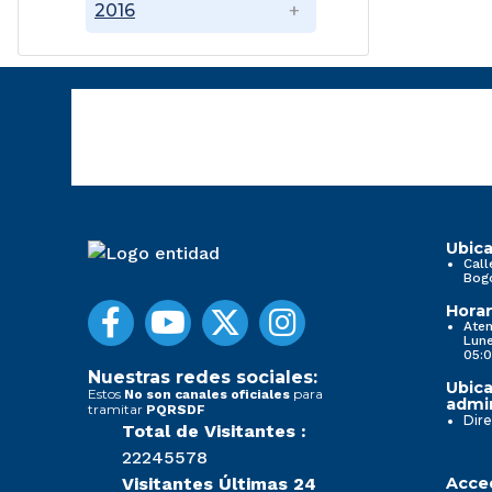
2016
Ubica
Call
Bog
Horar
Aten
Lune
05:0
Nuestras redes sociales:
Ubica
Estos
para
No son canales oficiales
admin
tramitar
PQRSDF
Dire
Total de Visitantes :
22245578
Visitantes Últimas 24
Acced