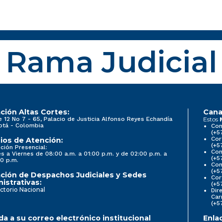
Rama Judicial
ción Altas Cortes:
Cana
e 12 No 7 - 65, Palacio de Justicia Alfonso Reyes Echandía
Estos
otá - Colombia
Con
(+5
Cor
ios de Atención:
(+5
ción Presencial:
Con
s a Viernes de 08:00 a.m. a 01:00 p.m. y de 02:00 p.m. a
(+5
0 p.m.
Com
(+5
ción de Despachos Judiciales y Sedes
Cor
istrativas:
(+5
ctorio Nacional
Dir
Car
(+5
a a su correo electrónico institucional
Enla