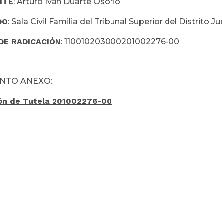
NTE
: Arturo Iván Duarte Osorio
DO
: Sala Civil Familia del Tribunal Superior del Distrito J
DE RADICACIÓN
: 110010203000201002276-00
NTO ANEXO:
ón de Tutela 201002276-00