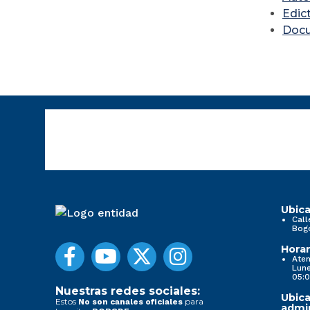
Edic
Doc
Ubica
Call
Bog
Horar
Aten
Lune
05:0
Nuestras redes sociales:
Ubica
Estos
para
No son canales oficiales
admin