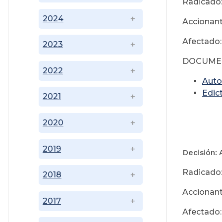
Radicado
2024
Accionant
Afectado:
2023
DOCUME
2022
Auto
Edic
2021
2020
2019
Decisión: 
Radicado
2018
Accionant
2017
Afectado: