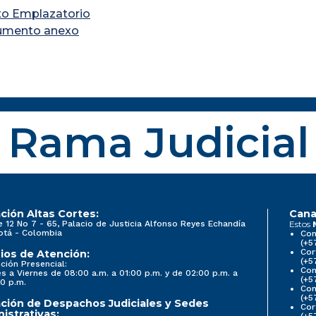
to Emplazatorio
umento anexo
Rama Judicial
ción Altas Cortes:
Cana
e 12 No 7 - 65, Palacio de Justicia Alfonso Reyes Echandía
Estos
otá - Colombia
Con
(+5
Cor
ios de Atención:
(+5
ción Presencial:
Con
s a Viernes de 08:00 a.m. a 01:00 p.m. y de 02:00 p.m. a
(+5
0 p.m.
Com
(+5
ción de Despachos Judiciales y Sedes
Cor
istrativas:
(+5