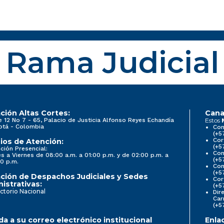
Rama Judicial
ción Altas Cortes:
Cana
e 12 No 7 - 65, Palacio de Justicia Alfonso Reyes Echandía
Estos
otá - Colombia
Con
(+5
Cor
ios de Atención:
(+5
ción Presencial:
Con
s a Viernes de 08:00 a.m. a 01:00 p.m. y de 02:00 p.m. a
(+5
0 p.m.
Com
(+5
ción de Despachos Judiciales y Sedes
Cor
istrativas:
(+5
ctorio Nacional
Dir
Car
(+5
a a su correo electrónico institucional
Enla