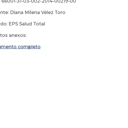
 66001-31-03-002-2014-00219-00
e: Diana Milena Vélez Toro
o: EPS Salud Total
os anexos:
umento completo