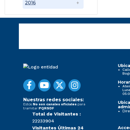
2016
Ubica
Call
Bog
Horar
Aten
Lune
05:0
Nuestras redes sociales:
Ubica
Estos
para
No son canales oficiales
admin
tramitar
PQRSDF
Dire
Total de Visitantes :
22233904
Visitantes Últimas 24
Acced