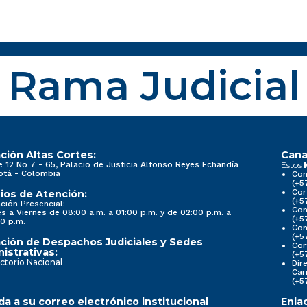
Rama Judicial
ción Altas Cortes:
Cana
e 12 No 7 - 65, Palacio de Justicia Alfonso Reyes Echandía
Estos
otá - Colombia
Con
(+5
Cor
ios de Atención:
(+5
ción Presencial:
Con
s a Viernes de 08:00 a.m. a 01:00 p.m. y de 02:00 p.m. a
(+5
0 p.m.
Com
(+5
ción de Despachos Judiciales y Sedes
Cor
istrativas:
(+5
ctorio Nacional
Dir
Car
(+5
a a su correo electrónico institucional
Enla