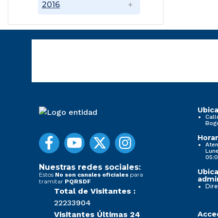
2016
Ubica
Call
Bog
Horar
Aten
Lune
05:0
Nuestras redes sociales:
Ubica
Estos
para
No son canales oficiales
admin
tramitar
PQRSDF
Dire
Total de Visitantes :
22233904
Visitantes Últimas 24
Acced