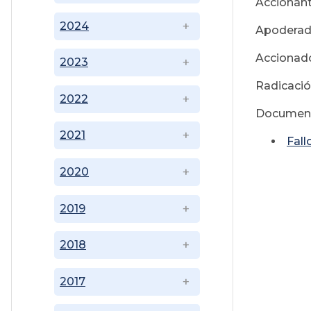
Accionan
2024
Apoderad
Accionad
2023
Radicació
2022
Document
2021
Fall
2020
2019
2018
2017