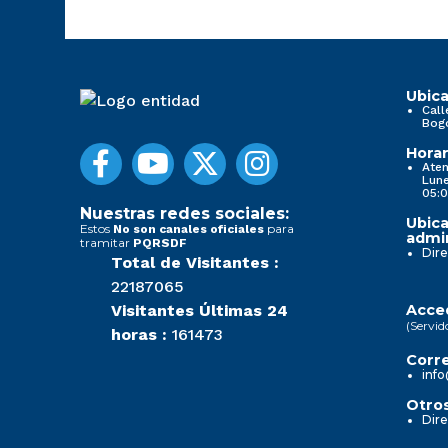
Ubica
Call
Bog
Horar
Aten
Lune
05:0
Nuestras redes sociales:
Ubica
Estos
para
No son canales oficiales
admin
tramitar
PQRSDF
Dire
Total de Visitantes :
22187065
Visitantes Últimas 24
Acced
(Servid
horas :
161473
Corre
info
Otros
Dire