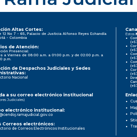
ción Altas Cortes:
Cana
e 12 No 7 - 65, Palacio de Justicia Alfonso Reyes Echandía
Estos
otá - Colombia
Con
(+5
Cor
ios de Atención:
(+5
ción Presencial:
Con
s a Viernes de 08:00 a.m. a 01:00 p.m. y de 02:00 p.m. a
(+5
0 p.m.
Com
(+5
ción de Despachos Judiciales y Sedes
Cor
istrativas:
(+5
ctorio Nacional
Dir
Car
(+5
a a su correo electrónico institucional
Enla
ores Judiciales)
Cue
Map
o electrónico institucional:
Pol
@cendoj.ramajudicial.gov.co
Sit
 Correos electrónicos:
Tra
ctorio de Correos Electrónicos Institucionales