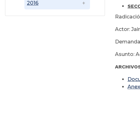
2016
SECC
Radicació
Actor: Ja
Demandado
Asunto: A
ARCHIVO
Doc
Ane