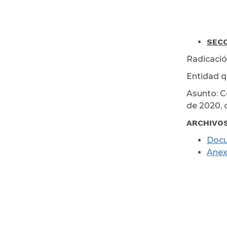
SECC
Radicació
Entidad q
Asunto: C
de 2020, 
ARCHIVO
Doc
Ane