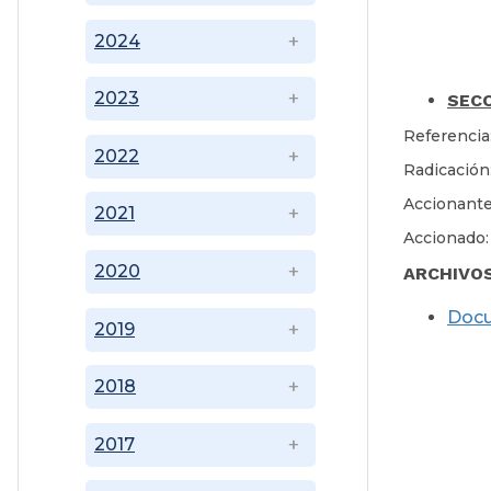
2024
2023
SECC
Referencia
2022
Radicació
Accionante
2021
Accionado:
2020
ARCHIVO
Doc
2019
2018
2017