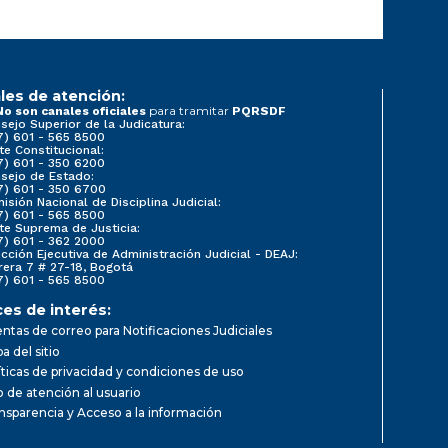
les de atención:
para tramitar
No son canales oficiales
PQRSDF
sejo Superior de la Judicatura:
7) 601 - 565 8500
te Constitucional:
7) 601 - 350 6200
sejo de Estado:
7) 601 - 350 6700
isión Nacional de Disciplina Judicial:
7) 601 - 565 8500
te Suprema de Justicia:
7) 601 - 362 2000
ección Ejecutiva de Administración Judicial - DEAJ:
rera 7 # 27-18, Bogotá
7) 601 - 565 8500
ces de interés:
ntas de correo para Notificaciones Judiciales
a del sitio
íticas de privacidad y condiciones de uso
io de atención al usuario
nsparencia y Acceso a la información