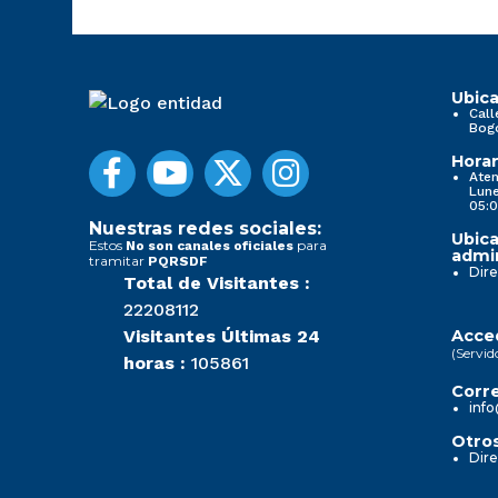
Ubica
Call
Bog
Horar
Aten
Lune
05:0
Nuestras redes sociales:
Ubica
Estos
para
No son canales oficiales
admin
tramitar
PQRSDF
Dire
Total de Visitantes :
22208112
Visitantes Últimas 24
Acced
(Servid
horas :
105861
Corre
info
Otros
Dire