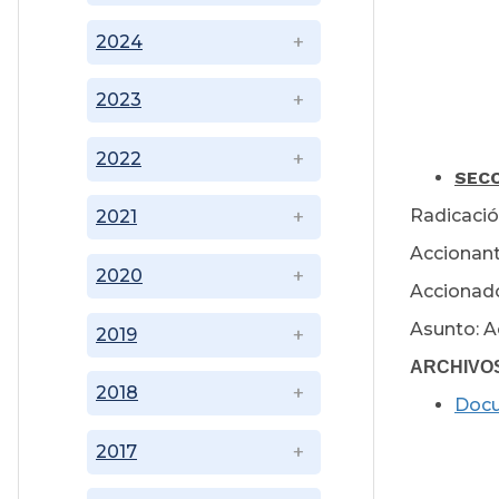
2024
2023
2022
SECC
Radicació
2021
Accionant
2020
Accionado:
Asunto: A
2019
ARCHIVO
2018
Doc
2017