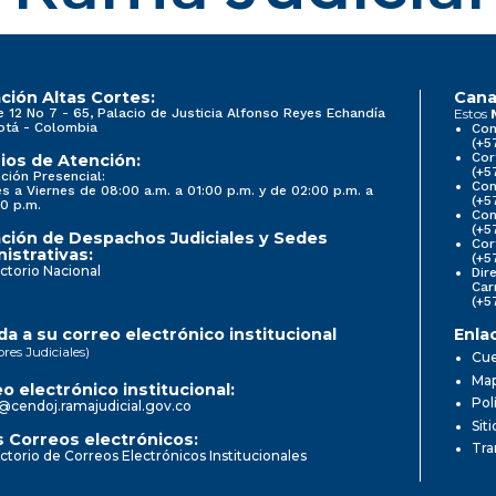
ción Altas Cortes:
Cana
e 12 No 7 - 65, Palacio de Justicia Alfonso Reyes Echandía
Estos
otá - Colombia
Con
(+5
Cor
ios de Atención:
(+5
ción Presencial:
Con
s a Viernes de 08:00 a.m. a 01:00 p.m. y de 02:00 p.m. a
(+5
0 p.m.
Com
(+5
ción de Despachos Judiciales y Sedes
Cor
istrativas:
(+5
ctorio Nacional
Dir
Car
(+5
a a su correo electrónico institucional
Enla
ores Judiciales)
Cue
Map
o electrónico institucional:
Pol
@cendoj.ramajudicial.gov.co
Sit
 Correos electrónicos:
Tra
ctorio de Correos Electrónicos Institucionales