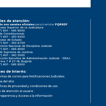
les de atención:
para tramitar
No son canales oficiales
PQRSDF
sejo Superior de la Judicatura:
7) 601 - 565 8500
te Constitucional:
7) 601 - 350 6200
sejo de Estado:
7) 601 - 350 6700
isión Nacional de Disciplina Judicial:
7) 601 - 565 8500
te Suprema de Justicia:
7) 601 - 362 2000
ección Ejecutiva de Administración Judicial - DEAJ:
rera 7 # 27-18, Bogotá
7) 601 - 565 8500
ces de interés:
ntas de correo para Notificaciones Judiciales
a del sitio
íticas de privacidad y condiciones de uso
io de atención al usuario
nsparencia y Acceso a la información