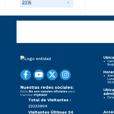
2016
Ubica
Call
Bog
Horar
Aten
Lune
05:0
Nuestras redes sociales:
Ubica
Estos
para
No son canales oficiales
admin
tramitar
PQRSDF
Dire
Total de Visitantes :
22233904
Visitantes Últimas 24
Acced