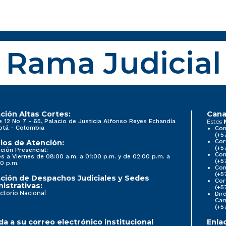
Rama Judicial
ción Altas Cortes:
Cana
e 12 No 7 - 65, Palacio de Justicia Alfonso Reyes Echandía
Estos
otá - Colombia
Con
(+5
Cor
ios de Atención:
(+5
ción Presencial:
Con
s a Viernes de 08:00 a.m. a 01:00 p.m. y de 02:00 p.m. a
(+5
0 p.m.
Com
(+5
ción de Despachos Judiciales y Sedes
Cor
istrativas:
(+5
ctorio Nacional
Dir
Car
(+5
a a su correo electrónico institucional
Enla