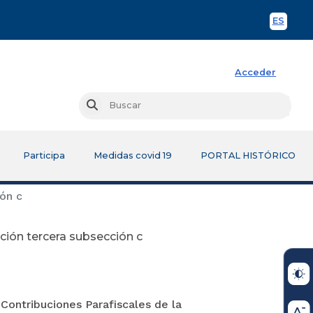
ES
Spani
Acceder
Busc
Buscar
Participa
Medidas covid 19
PORTAL HISTÓRICO
ón c
ción tercera subsección c
 Contribuciones Parafiscales de la