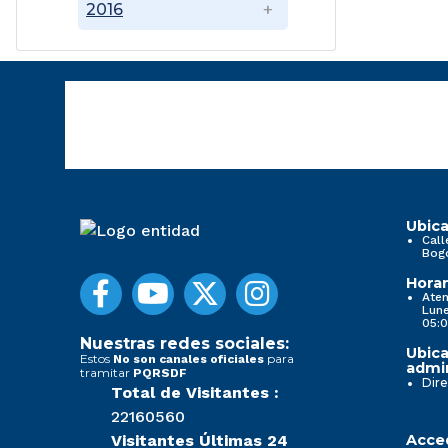
2016
Ubica
Call
Bog
Horar
Aten
Lune
05:0
Nuestras redes sociales:
Ubica
Estos
para
No son canales oficiales
admin
tramitar
PQRSDF
Dire
Total de Visitantes :
22160560
Visitantes Últimas 24
Acced