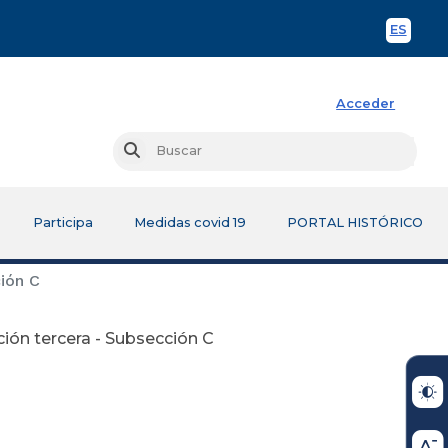
ES
Spani
Acceder
Busc
Buscar
Participa
Medidas covid 19
PORTAL HISTÓRICO
ión C
ión tercera - Subsección C