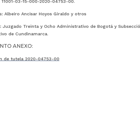
: 11001-03-15-000-2020-04753-00.
: Albeiro Ancisar Hoyos Giraldo y otros
: Juzgado Treinta y Ocho Administrativo de Bogotá y Subsección
tivo de Cundinamarca.
NTO ANEXO:
n de tutela
2020-04753-00