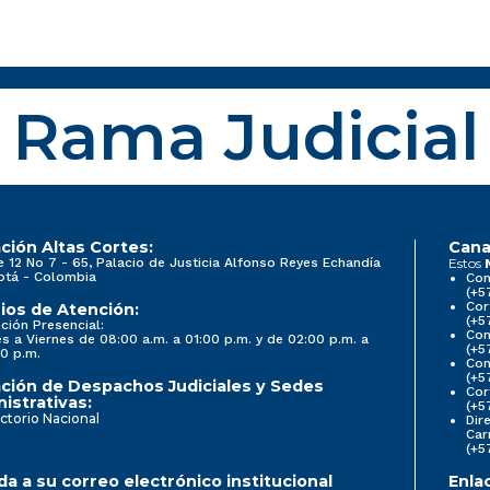
Rama Judicial
ción Altas Cortes:
Cana
e 12 No 7 - 65, Palacio de Justicia Alfonso Reyes Echandía
Estos
otá - Colombia
Con
(+5
Cor
ios de Atención:
(+5
ción Presencial:
Con
s a Viernes de 08:00 a.m. a 01:00 p.m. y de 02:00 p.m. a
(+5
0 p.m.
Com
(+5
ción de Despachos Judiciales y Sedes
Cor
istrativas:
(+5
ctorio Nacional
Dir
Car
(+5
a a su correo electrónico institucional
Enla