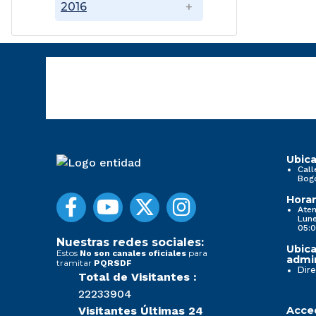
2016
Ubica
Call
Bog
Horar
Aten
Lune
05:0
Nuestras redes sociales:
Ubica
Estos
para
No son canales oficiales
admin
tramitar
PQRSDF
Dire
Total de Visitantes :
22233904
Visitantes Últimas 24
Acced