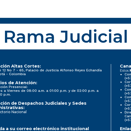
Rama Judicial
ción Altas Cortes:
Cana
e 12 No 7 - 65, Palacio de Justicia Alfonso Reyes Echandía
Estos
otá - Colombia
Con
(+5
Cor
ios de Atención:
(+5
ción Presencial:
Con
s a Viernes de 08:00 a.m. a 01:00 p.m. y de 02:00 p.m. a
(+5
0 p.m.
Com
(+5
ción de Despachos Judiciales y Sedes
Cor
istrativas:
(+5
ctorio Nacional
Dir
Car
(+5
a a su correo electrónico institucional
Enla