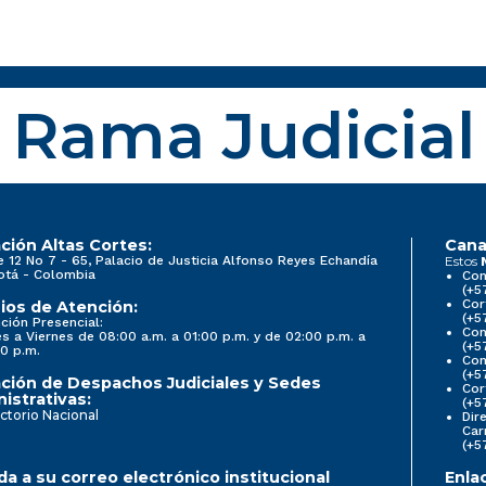
Rama Judicial
ción Altas Cortes:
Cana
e 12 No 7 - 65, Palacio de Justicia Alfonso Reyes Echandía
Estos
otá - Colombia
Con
(+5
Cor
ios de Atención:
(+5
ción Presencial:
Con
s a Viernes de 08:00 a.m. a 01:00 p.m. y de 02:00 p.m. a
(+5
0 p.m.
Com
(+5
ción de Despachos Judiciales y Sedes
Cor
istrativas:
(+5
ctorio Nacional
Dir
Car
(+5
a a su correo electrónico institucional
Enla