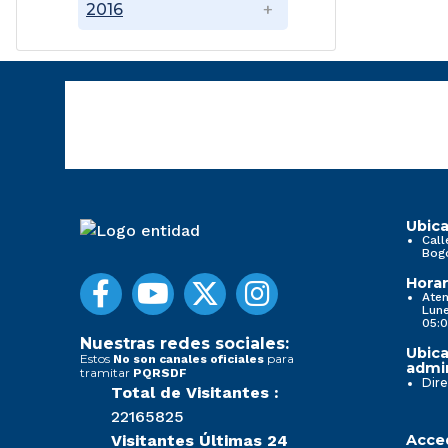
2016
Ubica
Call
Bog
Horar
Aten
Lune
05:0
Nuestras redes sociales:
Ubica
Estos
para
No son canales oficiales
admin
tramitar
PQRSDF
Dire
Total de Visitantes :
22165825
Visitantes Últimas 24
Acced