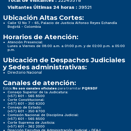
Total de Visitantes :
22245578
Visitantes Últimas 24 horas :
39521
Ubicación Altas Cortes:
Calle 12 No 7 - 65, Palacio de Justicia Alfonso Reyes Echandía
Bogotá - Colombia
Horarios de Atención:
Atención Presencial:
Lunes a Viernes de 08:00 a.m. a 01:00 p.m. y de 02:00 p.m. a 05:00
p.m.
Ubicación de Despachos Judiciales
y Sedes administrativas:
Directorio Nacional
Canales de atención:
Estos
para tramitar
No son canales oficiales
PQRSDF
Consejo Superior de la Judicatura:
(+57) 601 - 565 8500
Corte Constitucional:
(+57) 601 - 350 6200
Consejo de Estado:
(+57) 601 - 350 6700
Comisión Nacional de Disciplina Judicial:
(+57) 601 - 565 8500
Corte Suprema de Justicia:
(+57) 601 - 362 2000
Dirección Ejecutiva de Administración Judicial - DEAJ: