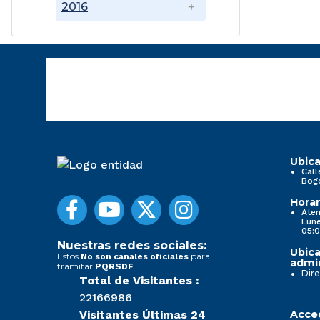
2016
Ubica
Call
Bog
Horar
Aten
Lune
05:0
Nuestras redes sociales:
Ubica
Estos
para
No son canales oficiales
admin
tramitar
PQRSDF
Dire
Total de Visitantes :
22166986
Visitantes Últimas 24
Acced