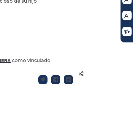
ioso de su hijo
MERA
como vinculado.