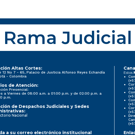
Rama Judicial
ción Altas Cortes:
Cana
e 12 No 7 - 65, Palacio de Justicia Alfonso Reyes Echandía
Estos
otá - Colombia
Con
(+5
Cor
ios de Atención:
(+5
ción Presencial:
Con
s a Viernes de 08:00 a.m. a 01:00 p.m. y de 02:00 p.m. a
(+5
0 p.m.
Com
(+5
ción de Despachos Judiciales y Sedes
Cor
istrativas:
(+5
ctorio Nacional
Dir
Car
(+5
a a su correo electrónico institucional
Enla