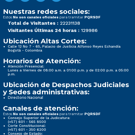
Nuestras redes sociales:
Estos
para tramitar
No son canales oficiales
PQRSDF
Total de Visitantes :
22231138
Visitantes Últimas 24 horas :
129986
Ubicación Altas Cortes:
Calle 12 No 7 - 65, Palacio de Justicia Alfonso Reyes Echandía
Bogotá - Colombia
Horarios de Atención:
Atención Presencial:
Lunes a Viernes de 08:00 a.m. a 01:00 p.m. y de 02:00 p.m. a 05:00
p.m.
Ubicación de Despachos Judiciales
y Sedes administrativas:
Directorio Nacional
Canales de atención:
Estos
para tramitar
No son canales oficiales
PQRSDF
Consejo Superior de la Judicatura:
(+57) 601 - 565 8500
Corte Constitucional:
(+57) 601 - 350 6200
Consejo de Estado: