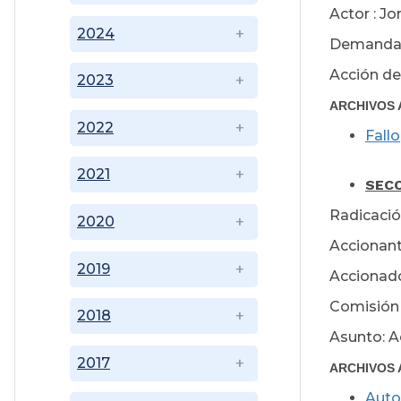
Actor : J
2024
Demandad
Acción de 
2023
ARCHIVOS 
2022
Fallo
Jul
2021
SECC
Radicació
2020
Accionant
2019
Accionado
Comisión 
2018
Asunto: A
2017
ARCHIVOS 
Auto