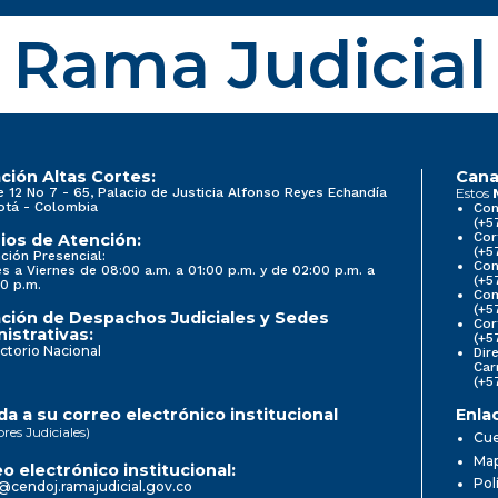
Rama Judicial
ción Altas Cortes:
Cana
e 12 No 7 - 65, Palacio de Justicia Alfonso Reyes Echandía
Estos
otá - Colombia
Con
(+5
Cor
ios de Atención:
(+5
ción Presencial:
Con
s a Viernes de 08:00 a.m. a 01:00 p.m. y de 02:00 p.m. a
(+5
0 p.m.
Com
(+5
ción de Despachos Judiciales y Sedes
Cor
istrativas:
(+5
ctorio Nacional
Dir
Car
(+5
a a su correo electrónico institucional
Enla
ores Judiciales)
Cue
Map
o electrónico institucional:
Pol
@cendoj.ramajudicial.gov.co