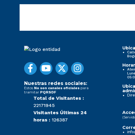
Ubica
Call
Bog
Horar
Aten
Lune
05:0
Nuestras redes sociales:
Ubica
Estos
para
No son canales oficiales
admin
tramitar
PQRSDF
Dire
Total de Visitantes :
22171945
Visitantes Últimas 24
Acced
(Servid
horas :
126387
Corre
info