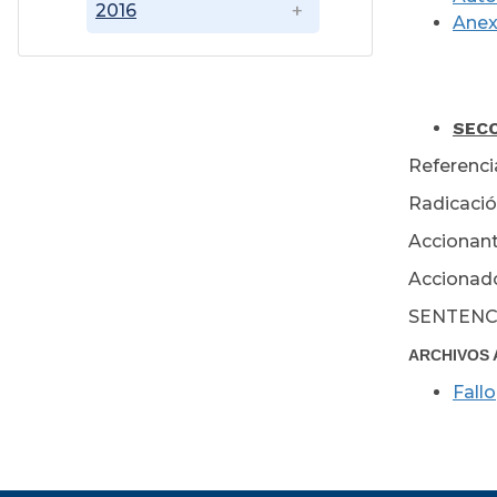
2016
Ane
Jul
SECC
Referenci
Radicació
Accionant
Accionado
SENTENC
ARCHIVOS 
Fallo