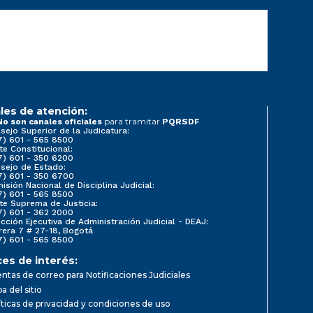
les de atención:
para tramitar
No son canales oficiales
PQRSDF
sejo Superior de la Judicatura:
7) 601 - 565 8500
te Constitucional:
7) 601 - 350 6200
sejo de Estado:
7) 601 - 350 6700
isión Nacional de Disciplina Judicial:
7) 601 - 565 8500
te Suprema de Justicia:
7) 601 - 362 2000
ección Ejecutiva de Administración Judicial - DEAJ:
rera 7 # 27-18, Bogotá
7) 601 - 565 8500
ces de interés:
ntas de correo para Notificaciones Judiciales
a del sitio
íticas de privacidad y condiciones de uso