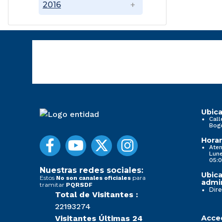
2016
Ubica
Call
Bog
Horar
Aten
Lune
05:0
Nuestras redes sociales:
Ubica
Estos
para
No son canales oficiales
admin
tramitar
PQRSDF
Dire
Total de Visitantes :
22193274
Visitantes Últimas 24
Acced