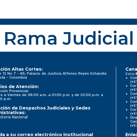
Rama Judicial
ción Altas Cortes:
Cana
e 12 No 7 - 65, Palacio de Justicia Alfonso Reyes Echandía
Estos
otá - Colombia
Con
(+5
Cor
ios de Atención:
(+5
ción Presencial:
Con
s a Viernes de 08:00 a.m. a 01:00 p.m. y de 02:00 p.m. a
(+5
0 p.m.
Com
(+5
ción de Despachos Judiciales y Sedes
Cor
istrativas:
(+5
ctorio Nacional
Dir
Car
(+5
a a su correo electrónico institucional
Enla